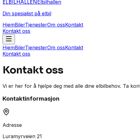
ELBIL
HALLEN
Elbilhallen
Din spesialist på elbil
Hjem
Biler
Tjenester
Om oss
Kontakt
Kontakt oss
Hjem
Biler
Tjenester
Om oss
Kontakt
Kontakt oss
Kontakt oss
Vi er her for å hjelpe deg med alle dine elbilbehov. Ta kon
Kontaktinformasjon
Adresse
Luramyrveien 21